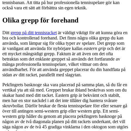
tennisbanan. Att titta på hur professionella tennisspelare gör kan
också vara ett sätt att förbättra sin egen teknik.
Olika grepp för forehand
Ditt
grepp på ditt tennisracket
är väldigt viktigt för att kunna göra en
bra och kontrollerad forehand. Det finns några olika grepp du kan
använda, som lämpar sig för olika typer av spelare. Det grepp som
är vanligast att använda för nybörjare kallas
eastern grip
och det är
ett mycket mångsidigt grepp. Faktum är att även om det ofta
betraktas som det enklaste greppet så används det fortfarande av
många professionella tennisspelare, vilket vittnar om dess
användbarhet. För att använda greppet placerar du din handflata på
sidan av ditt racket, parallellt med slagytan.
Pekfingrets basknoge ska vara placerad på samma plan, så du får en
vertikal yta att slå med. Greppet brukar ibland beskrivas som om du
skakar hand med ditt racket. Eastern grip är bekvämt och stabilt,
men har en stor nackdel i att det inte tillåter dig hantera svårare
skruvbollar. Därför brukar de flesta tennisspelare förr eller senare gå
över till antingen semi-western grip eller western grip. Ett semi-
western grip håller du genom att placera pekfingrets basknoge på
någon av de två diagonala planen på ditt rackets underkant, det vill
säga någon av de två 45 gradiga vinklarna i den oktogon som utgörs