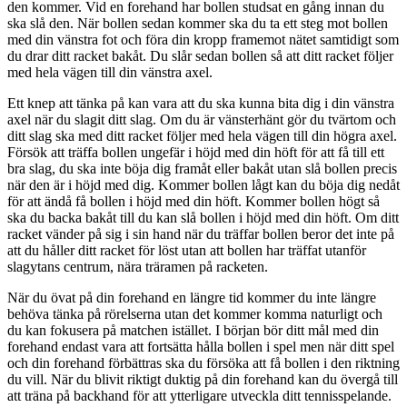
den kommer. Vid en forehand har bollen studsat en gång innan du
ska slå den. När bollen sedan kommer ska du ta ett steg mot bollen
med din vänstra fot och föra din kropp framemot nätet samtidigt som
du drar ditt racket bakåt. Du slår sedan bollen så att ditt racket följer
med hela vägen till din vänstra axel.
Ett knep att tänka på kan vara att du ska kunna bita dig i din vänstra
axel när du slagit ditt slag. Om du är vänsterhänt gör du tvärtom och
ditt slag ska med ditt racket följer med hela vägen till din högra axel.
Försök att träffa bollen ungefär i höjd med din höft för att få till ett
bra slag, du ska inte böja dig framåt eller bakåt utan slå bollen precis
när den är i höjd med dig. Kommer bollen lågt kan du böja dig nedåt
för att ändå få bollen i höjd med din höft. Kommer bollen högt så
ska du backa bakåt till du kan slå bollen i höjd med din höft. Om ditt
racket vänder på sig i sin hand när du träffar bollen beror det inte på
att du håller ditt racket för löst utan att bollen har träffat utanför
slagytans centrum, nära träramen på racketen.
När du övat på din forehand en längre tid kommer du inte längre
behöva tänka på rörelserna utan det kommer komma naturligt och
du kan fokusera på matchen istället. I början bör ditt mål med din
forehand endast vara att fortsätta hålla bollen i spel men när ditt spel
och din forehand förbättras ska du försöka att få bollen i den riktning
du vill. När du blivit riktigt duktig på din forehand kan du övergå till
att träna på backhand för att ytterligare utveckla ditt tennisspelande.