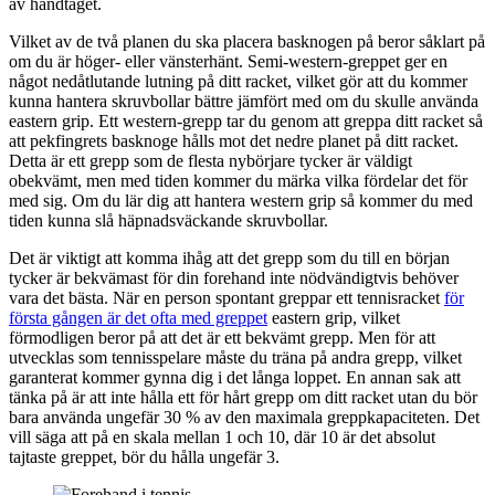
av handtaget.
Vilket av de två planen du ska placera basknogen på beror såklart på
om du är höger- eller vänsterhänt. Semi-western-greppet ger en
något nedåtlutande lutning på ditt racket, vilket gör att du kommer
kunna hantera skruvbollar bättre jämfört med om du skulle använda
eastern grip. Ett western-grepp tar du genom att greppa ditt racket så
att pekfingrets basknoge hålls mot det nedre planet på ditt racket.
Detta är ett grepp som de flesta nybörjare tycker är väldigt
obekvämt, men med tiden kommer du märka vilka fördelar det för
med sig. Om du lär dig att hantera western grip så kommer du med
tiden kunna slå häpnadsväckande skruvbollar.
Det är viktigt att komma ihåg att det grepp som du till en början
tycker är bekvämast för din forehand inte nödvändigtvis behöver
vara det bästa. När en person spontant greppar ett tennisracket
för
första gången är det ofta med greppet
eastern grip, vilket
förmodligen beror på att det är ett bekvämt grepp. Men för att
utvecklas som tennisspelare måste du träna på andra grepp, vilket
garanterat kommer gynna dig i det långa loppet. En annan sak att
tänka på är att inte hålla ett för hårt grepp om ditt racket utan du bör
bara använda ungefär 30 % av den maximala greppkapaciteten. Det
vill säga att på en skala mellan 1 och 10, där 10 är det absolut
tajtaste greppet, bör du hålla ungefär 3.