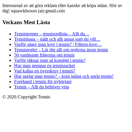
Intresserad av att göra reklam eller kanske att köpa sidan. Hör av
dig! squawkboxen (at) gmail.com
Veckans Mest Lästa
Tennistermer – tennisordlista – Allt du…
Tennisbana – mått och allt annat som du vill…
Varför säger man love i tennis? | Fifteen-love…
Tennisregler – Lär dig allt om reglerna inom tennis
50 vanligaste frågorna om tennis
Varför räknar man så konstigt i tennis?
Hur man greppar en tennisracket
Vad kallas en överskruv i tennis?
Hur spelar man tennis? – kom igång och spela tennis!
Forehand i tennis för nybörjare
Tennis – Allt du behöver veta
© 2026 Copyright Tennis