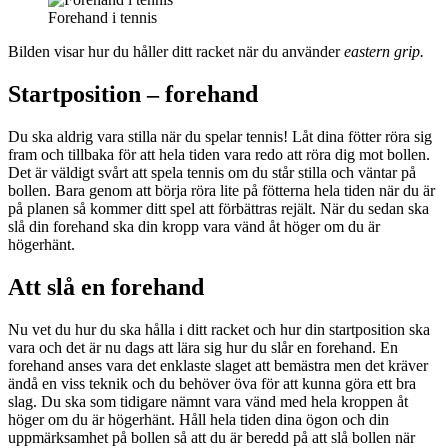
Forehand i tennis
Bilden visar hur du håller ditt racket när du använder
eastern grip.
Startposition – forehand
Du ska aldrig vara stilla när du spelar tennis! Låt dina fötter röra sig
fram och tillbaka för att hela tiden vara redo att röra dig mot bollen.
Det är väldigt svårt att spela tennis om du står stilla och väntar på
bollen. Bara genom att börja röra lite på fötterna hela tiden när du är
på planen så kommer ditt spel att förbättras rejält. När du sedan ska
slå din forehand ska din kropp vara vänd åt höger om du är
högerhänt.
Att slå en forehand
Nu vet du hur du ska hålla i ditt racket och hur din startposition ska
vara och det är nu dags att lära sig hur du slår en forehand. En
forehand anses vara det enklaste slaget att bemästra men det kräver
ändå en viss teknik och du behöver öva för att kunna göra ett bra
slag. Du ska som tidigare nämnt vara vänd med hela kroppen åt
höger om du är högerhänt. Håll hela tiden dina ögon och din
uppmärksamhet på bollen så att du är beredd på att slå bollen när