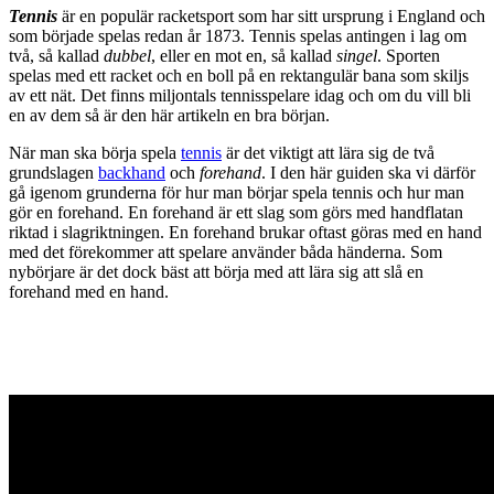
Tennis
är en populär racketsport som har sitt ursprung i England och
som började spelas redan år 1873. Tennis spelas antingen i lag om
två, så kallad
dubbel
, eller en mot en, så kallad
singel
. Sporten
spelas med ett racket och en boll på en rektangulär bana som skiljs
av ett nät. Det finns miljontals tennisspelare idag och om du vill bli
en av dem så är den här artikeln en bra början.
När man ska börja spela
tennis
är det viktigt att lära sig de två
grundslagen
backhand
och
forehand
. I den här guiden ska vi därför
gå igenom grunderna för hur man börjar spela tennis och hur man
gör en forehand. En forehand är ett slag som görs med handflatan
riktad i slagriktningen. En forehand brukar oftast göras med en hand
med det förekommer att spelare använder båda händerna. Som
nybörjare är det dock bäst att börja med att lära sig att slå en
forehand med en hand.